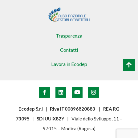
Trasparenza
Contatti
Lavora in Ecodep
Ecodep S.r.l
|
P.Iva IT00896820883
|
REA RG
73095
|
SDI UUIX82Y
| Viale dello Sviluppo, 11 –
97015 – Modica (Ragusa)