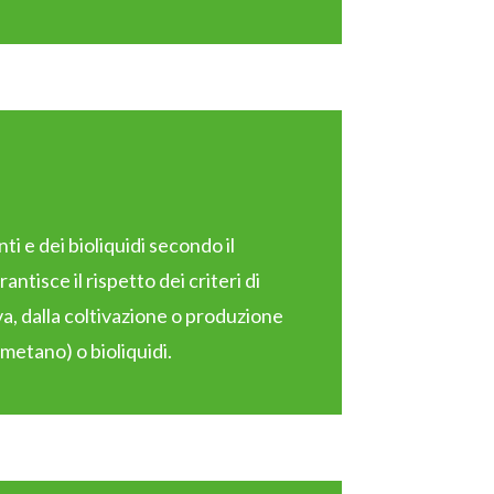
i e dei bioliquidi secondo il
tisce il rispetto dei criteri di
va, dalla coltivazione o produzione
ometano) o bioliquidi.