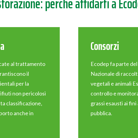
storazione: perché affidarti a Eco
ta
Consorzi
icate al trattamento
Ecodep fa parte de
arantiscono il
Nazionale di raccolt
ientali per la
vegetali e animali Es
rifiuti non pericolosi
controllo e monitorag
tta classificazione,
grassi esausti ai fini
sporto anche in
pubblica.