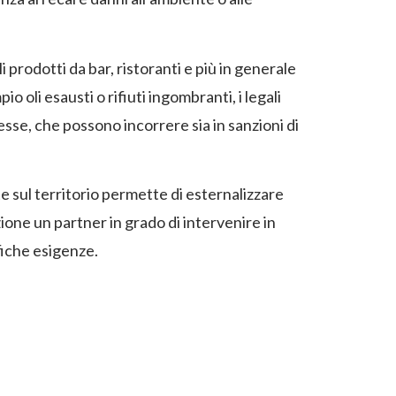
i prodotti da bar, ristoranti e più in generale
 oli esausti o rifiuti ingombranti, i legali
tesse, che possono incorrere sia in sanzioni di
e sul territorio permette di esternalizzare
zione un partner in grado di intervenire in
fiche esigenze.