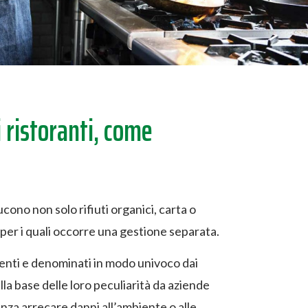
i ristoranti, come
cono non solo rifiuti organici, carta o
” per i quali occorre una gestione separata.
vigenti e denominati in modo univoco dai
lla base delle loro peculiarità da aziende
nza arrecare danni all’ambiente o alle