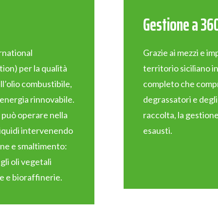
Gestione a 36
rnational
Grazie ai mezzi e imp
ion) per la qualità
territorio siciliano i
ll’olio combustibile,
completo che compr
 energia rinnovabile.
degrassatori e degli 
 può operare nella
raccolta, la gestione
oliquidi intervenendo
esausti.
one e smaltimento:
li oli vegetali
e e bioraffinerie.