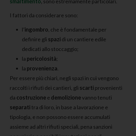
smaltimento
,
sono estremamente particolari.
I fattori da considerare sono:
l’
ingombro
, che è fondamentale per
definire gli
spazi
di un cantiere edile
dedicati allo stoccaggio;
la
pericolosità
;
la
provenienza
.
Per essere più chiari, negli spazi in cui vengono
raccolti i rifiuti dei cantieri, gli
scarti
provenienti
da
costruzione
e
demolizione
vanno tenuti
separati
tra di loro, in base a lavorazione e
tipologia, e non possono essere accumulati
assieme ad altri rifiuti speciali, pena sanzioni