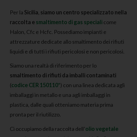
Per la
Sicilia
,
siamo
un centro specializzato nella
raccolta e
smaltimento di gas speciali
come
Halon, Cfc e Hcfc. Possediamo impianti e
attrezzature dedicate allo smaltimento dei rifiuti
liquidi e di tutti i rifiuti pericolosi e non pericolosi.
Siamo una realtà di riferimento per lo
smaltimento di rifiuti da imballi contaminati
(
codice CER 150110*
) con una linea dedicata agli
imballaggi in metallo e una agli imballaggi in
plastica, dalle quali otteniamo materia prima
pronta per il riutilizzo.
Ci occupiamo della raccolta dell’
olio vegetale