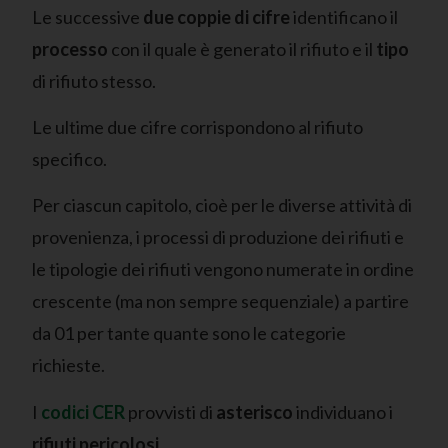
Le successive
due coppie di cifre
identificano il
processo
con il quale è generato il rifiuto e il
tipo
di rifiuto stesso.
Le ultime due cifre corrispondono al rifiuto
specifico.
Per ciascun capitolo, cioè per le diverse attività di
provenienza, i processi di produzione dei rifiuti e
le tipologie dei rifiuti vengono numerate in ordine
crescente (ma non sempre sequenziale) a partire
da 01 per tante quante sono le categorie
richieste.
I
codici CER
provvisti di
asterisco
individuano i
rifiuti pericolosi
.