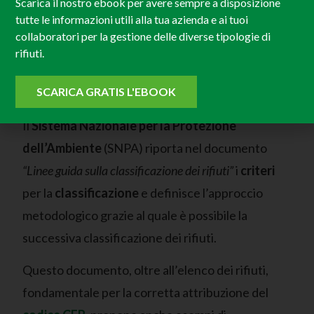
Scarica il nostro ebook per avere sempre a disposizione
tutte le informazioni utili alla tua azienda e ai tuoi
A livello
nazionale
il riferimento normativo è il
collaboratori per la gestione delle diverse tipologie di
Decreto legislativo n. 152/2006 che
rifiuti.
recentemente è stato modificato dal Decreto
SCARICA GRATIS L'EBOOK
legislativo 116/2020.
Il
Sistema Nazionale per la Protezione
dell’Ambiente
(SNPA) riporta nel documento
“Linee guida sulla classificazione dei rifiuti”
i
criteri
per la
classificazione
e definisce l’approccio
metodologico grazie al quale è possibile la
successiva classificazione dei rifiuti.
Questo documento, oltre all’elenco dei rifiuti,
fondamentale per la corretta attribuzione del