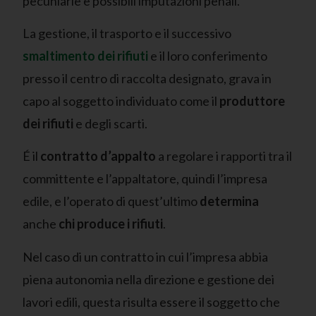
pecuniarie e possibili imputazioni penali.
La gestione, il trasporto e il successivo
smaltimento dei rifiuti
e il loro conferimento
presso il centro di raccolta designato, grava in
capo al soggetto individuato come il
produttore
dei rifiuti
e degli scarti.
É il
contratto d’appalto
a regolare i rapporti tra il
committente e l’appaltatore, quindi l’impresa
edile, e l’operato di quest’ultimo
determina
anche
chi produce i rifiuti
.
Nel caso di un contratto in cui l’impresa abbia
piena autonomia nella direzione e gestione dei
lavori edili, questa risulta essere il soggetto che