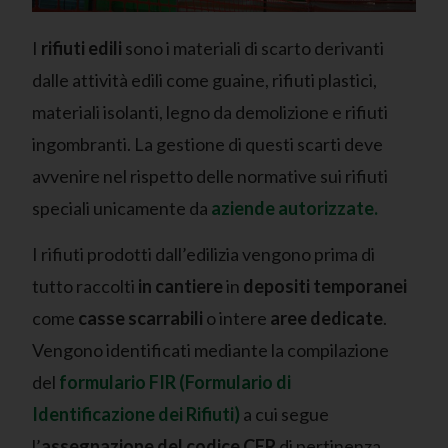
I
rifiuti edili
sono i materiali di scarto derivanti
dalle attività edili come guaine, rifiuti plastici,
materiali isolanti, legno da demolizione e rifiuti
ingombranti. La gestione di questi scarti deve
avvenire nel rispetto delle normative sui rifiuti
speciali unicamente da
aziende autorizzate.
I rifiuti prodotti dall’edilizia vengono prima di
tutto raccolti
in cantiere
in
depositi temporanei
come
casse scarrabili
o intere
aree dedicate
.
Vengono identificati mediante la compilazione
del
formulario FIR (Formulario di
Identificazione dei Rifiuti)
a cui segue
l’
assegnazione del codice CER
di pertinenza.