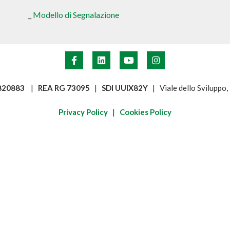
_
Modello di Segnalazione
6820883
|
REA RG 73095
|
SDI UUIX82Y
| Viale dello Sviluppo
Privacy Policy
|
Cookies Policy