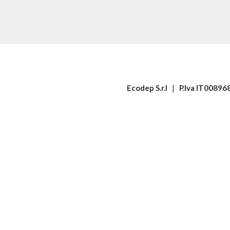
Ecodep S.r.l
|
P.Iva IT0089