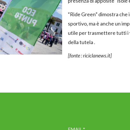
presenza di apposite “isole 
“Ride Green” dimostra che i
sportivo, ma è anche un im
utile per trasmettere tutti i
della tutela .
[fonte : riciclanews.it]