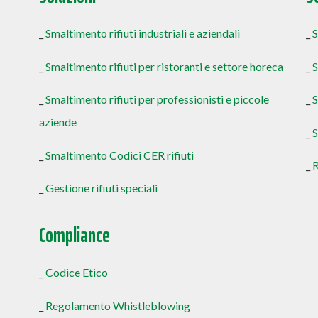
_
Smaltimento rifiuti industriali e aziendali
_
S
_
Smaltimento rifiuti per ristoranti e settore horeca
_
S
_
Smaltimento rifiuti per professionisti e piccole
_
aziende
_
S
_
Smaltimento Codici CER rifiuti
_
R
_
Gestione rifiuti speciali
Compliance
_
Codice Etico
_
Regolamento Whistleblowing