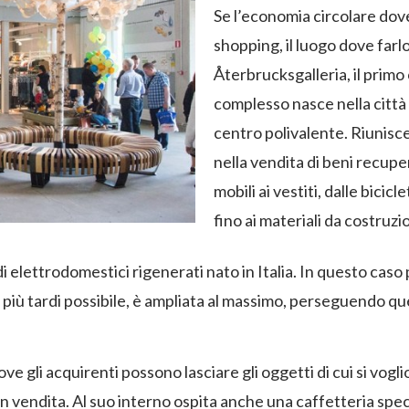
Se l’economia circolare dove
shopping, il luogo dove far
Återbrucksgalleria, il primo 
complesso nasce nella città 
centro p
olivalente. Riunisce
nella vendita di beni recupera
mobili ai vestiti, dalle bici
fino ai materiali da costruzi
di elettrodomestici rigenerati nato in Italia. In questo caso
 più tardi possibile, è ampliata al massimo, perseguendo qu
ove gli acquirenti possono lasciare gli oggetti di cui si vogl
i in vendita. Al suo interno ospita anche una caffetteria speci