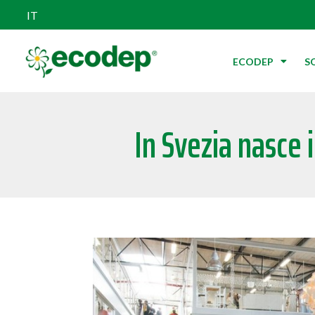
IT
ECODEP
S
In Svezia nasce 