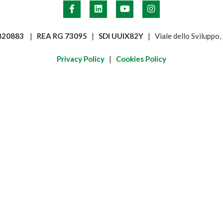
6820883
|
REA RG 73095
|
SDI UUIX82Y
| Viale dello Sviluppo
Privacy Policy
|
Cookies Policy