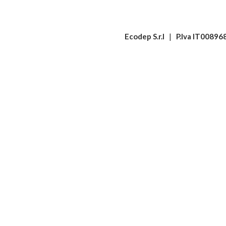
Ecodep S.r.l
|
P.Iva IT0089