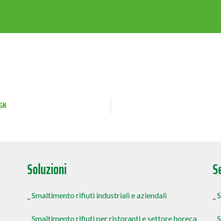
IGN
Soluzioni
S
_
Smaltimento rifiuti industriali e aziendali
_
S
_
Smaltimento rifiuti per ristoranti e settore horeca
_
S