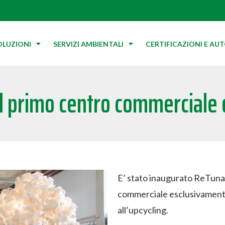
OLUZIONI
SERVIZI AMBIENTALI
CERTIFICAZIONI E AU
il primo centro commerciale de
E’ stato inaugurato ReTuna 
commerciale esclusivamente
all’upcycling.