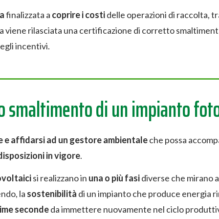
ta
finalizzata a
coprire i costi
delle operazioni di raccolta, t
 viene rilasciata una certificazione di corretto smaltiment
gli incentivi.
to smaltimento di un impianto fot
e e affidarsi ad un gestore ambientale
che possa accompag
isposizioni in vigore
.
voltaici
si realizzano in
una o più fasi
diverse che mirano a
endo, la
sostenibilità
di un impianto che produce energia rin
rime seconde
da immettere nuovamente nel ciclo produtti