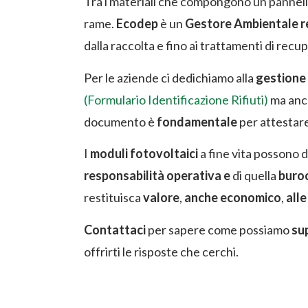
Tra i materiali che compongono un pannello sol
rame.
Ecodep
è un
Gestore Ambientale re
dalla raccolta e fino ai trattamenti di re
Per le aziende ci dedichiamo alla
gestione 
(Formulario Identificazione Rifiuti)
ma anc
documento è
fondamentale
per attestar
I
moduli fotovoltaici
a fine vita possono 
responsabilità operativa e
di quella
buro
restituisca
valore
,
anche economico
,
alle
Contattaci
per sapere come possiamo
su
offrirti le risposte che cerchi.