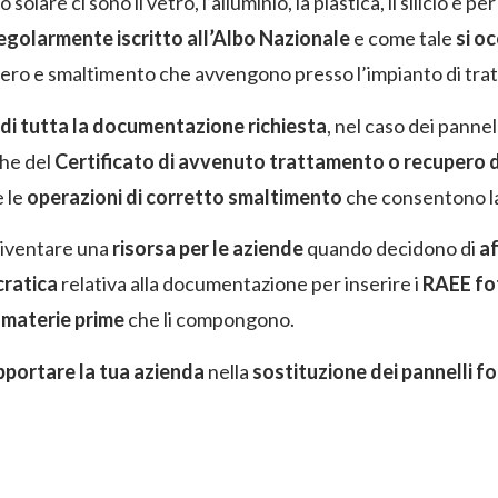
are ci sono il vetro, l’alluminio, la plastica, il silicio e pe
golarmente iscritto all’Albo Nazionale
e come tale
si oc
cupero e smaltimento che avvengono presso l’impianto di tr
di tutta la documentazione richiesta
, nel caso dei panne
he del
Certificato di avvenuto trattamento o recupero d
e le
operazioni di corretto smaltimento
che consentono l
diventare una
risorsa per le aziende
quando decidono di
af
cratica
relativa alla documentazione per inserire i
RAEE fo
 materie prime
che li compongono.
pportare la tua azienda
nella
sostituzione dei pannelli f