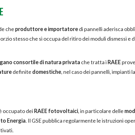
E
de che
produttore e importatore
di pannelli aderisca obb
nsorzio stesso che si occupa del ritiro dei moduli dismessi e
gano consortile di natura privata
che tratta i
RAEE
proven
ature
definite
domestiche
, nel caso dei pannelli, impianti
 è occupato dei
RAEE fotovoltaici
, in particolare delle
moda
nto Energia
. Il GSE pubblica regolarmente le istruzioni oper
tivati.