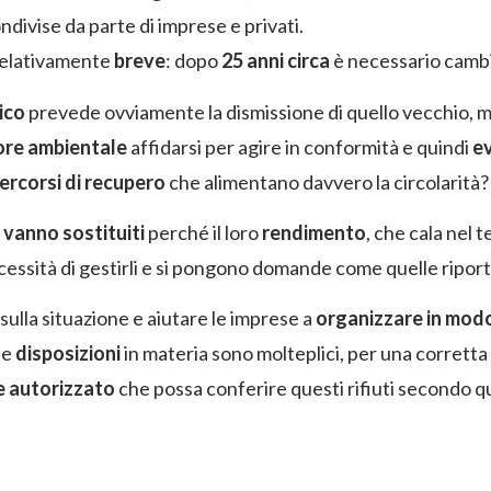
divise da parte di imprese e privati.
elativamente
breve
: dopo
25 anni circa
è necessario cambia
ico
prevede ovviamente la dismissione di quello vecchio, 
ore ambientale
affidarsi per agire in conformità e quindi
ev
ercorsi di recupero
che alimentano davvero la circolarità?
i vanno sostituiti
perché il loro
rendimento
, che cala nel 
necessità di gestirli e si pongono domande come quelle riport
sulla situazione e aiutare le imprese a
organizzare in modo
le
disposizioni
in materia sono molteplici, per una corretta
 e autorizzato
che possa conferire questi rifiuti secondo q