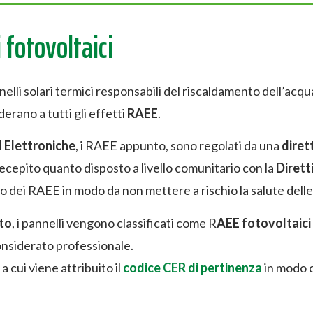
fotovoltaici
elli solari termici responsabili del riscaldamento dell’acqua
derano a tutti gli effetti
RAEE
.
d Elettroniche
, i RAEE appunto, sono regolati da una
diret
ecepito quanto disposto a livello comunitario con la
Dirett
 dei RAEE in modo da non mettere a rischio la salute delle
to
, i pannelli vengono classificati come R
AEE fotovoltaici
onsiderato professionale.
a cui viene attribuito il
codice CER di pertinenza
in modo c