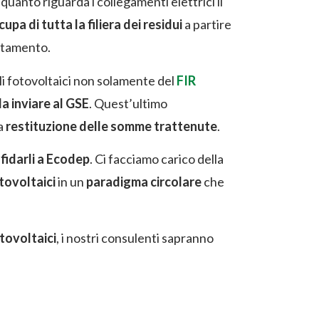
r quanto riguarda i collegamenti elettrici il
cupa di tutta la filiera dei residui
a partire
attamento.
lli fotovoltaici non solamente del
FIR
a inviare al GSE
. Quest’ultimo
a
restituzione delle somme trattenute
.
fidarli a Ecodep
. Ci facciamo carico della
tovoltaici
in un
paradigma circolare
che
otovoltaici
, i nostri consulenti sapranno