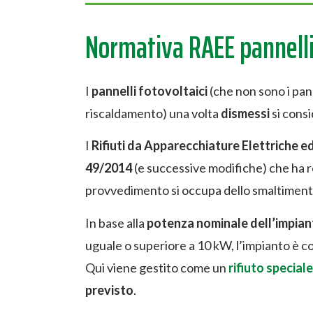
Normativa RAEE pannelli 
I
pannelli fotovoltaici
(che non sono i pann
riscaldamento) una volta
dismessi
si consi
I
Rifiuti da Apparecchiature Elettriche e
49/2014
(e successive modifiche) che ha r
provvedimento si occupa dello smaltimento
In base alla
potenza nominale dell’impian
uguale o superiore a 10 kW, l’impianto è c
Qui viene gestito come un
rifiuto speciale
previsto
.