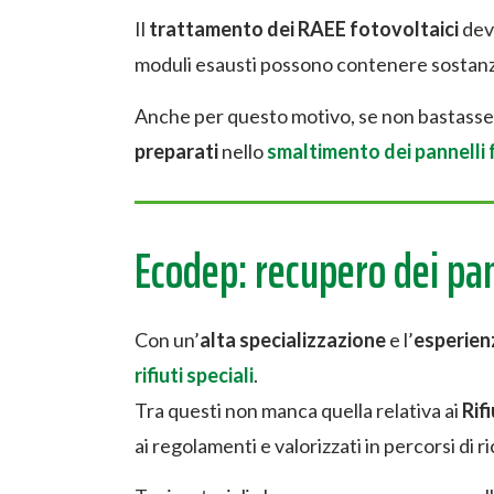
Il
trattamento dei RAEE fotovoltaici
dev
moduli esausti possono contenere sostanze
Anche per questo motivo, se non bastasse 
preparati
nello
smaltimento dei pannelli 
Ecodep: recupero dei pann
Con un’
alta specializzazione
e l’
esperienz
rifiuti speciali
.
Tra questi non manca quella relativa ai
Rif
ai regolamenti e valorizzati in percorsi di ri