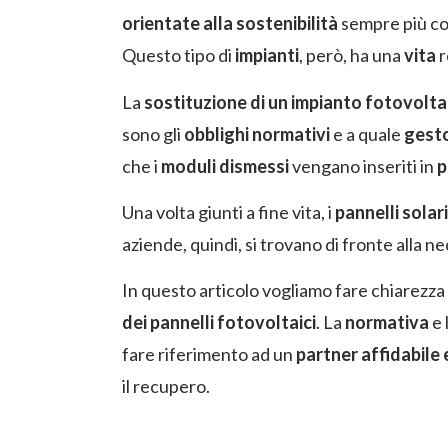
orientate alla sostenibilità
sempre più con
Questo tipo di
impianti
, però, ha una
vita
r
La
sostituzione di un impianto fotovolta
sono gli
obblighi normativi
e a quale
gest
che i
moduli dismessi
vengano inseriti in
p
Una volta giunti a fine vita, i
pannelli solar
aziende, quindi, si trovano di fronte alla 
In questo articolo vogliamo fare chiarezza 
dei pannelli fotovoltaici
. La
normativa
e 
fare riferimento ad un
partner affidabile
il recupero.