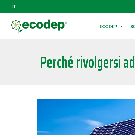
IT
ECODEP
S
Perché rivolgersi ad