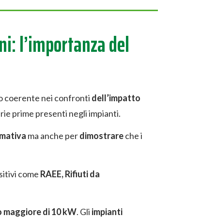
ni: l’importanza del
o coerente nei confronti
dell’impatto
erie prime presenti negli impianti.
rmativa
ma anche per
dimostrare
che i
sitivi come
RAEE, Rifiuti da
o maggiore di 10 kW
. Gli
impianti