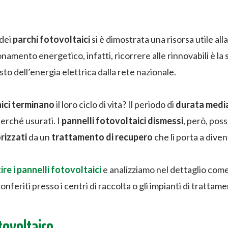
 dei
parchi fotovoltaici
si è dimostrata una risorsa utile all
namento energetico, infatti, ricorrere alle rinnovabili è la 
sto dell’energia elettrica dalla rete nazionale.
aici terminano
il loro ciclo di vita? Il periodo di
durata medi
perché usurati. I
pannelli fotovoltaici dismessi
, però, pos
rizzati
da un
trattamento di recupero
che li porta a dive
re i pannelli fotovoltaici
e analizziamo nel dettaglio come
nferiti presso i centri di raccolta o gli impianti di trattame
otovoltaico