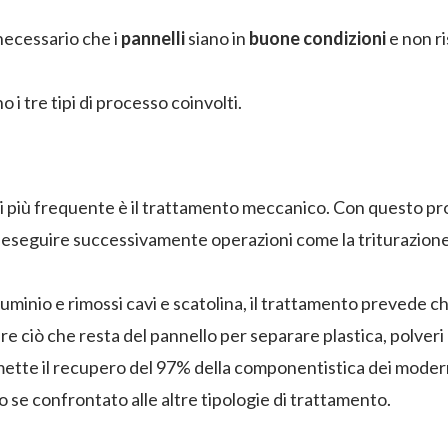
necessario che i
pannelli
siano in
buone condizioni
e non r
 i tre tipi di processo coinvolti.
i più frequente è il trattamento meccanico. Con questo proc
eseguire successivamente operazioni come la triturazione 
luminio e rimossi cavi e scatolina, il trattamento prevede che
e ciò che resta del pannello per separare plastica, polveri d
te il recupero del 97% della componentistica dei moderni 
se confrontato alle altre tipologie di trattamento.