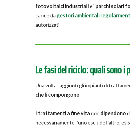
fotovoltaici industriali
e i
parchi solari f
carico da
gestori ambientali regolarmente
autorizzati.
Le fasi del riciclo: quali sono i
Una volta raggiunti gli impianti di trattame
che li compongono
.
I
trattamenti a fine vita
non
dipendono
d
necessariamente l’uno esclude l’altro, esi