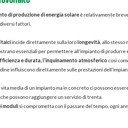
nto di produzione di energia solare
è relativamente breve,
diversi fattori.
ltaici
incide direttamente sulla loro
longevità
, allo stesso
trano essenziali per permettere all’impianto di produrre en
icienza e durata, l’inquinamento atmosferico
così come
ine influiscono direttamente sulle prestazioni dell’impian
 vita media di un impianto ma in concreto ci possono essere s
i che possono raggiungere un servizio di trenta.
ei moduli
si comprometta con il passare del tempo, ogni anno 