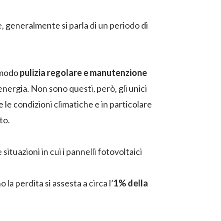
 generalmente si parla di un periodo di
 modo
pulizia regolare e manutenzione
ergia. Non sono questi, però, gli unici
 le condizioni climatiche e in particolare
to.
ituazioni in cui i pannelli fotovoltaici
la perdita si assesta a circa l’
1% della