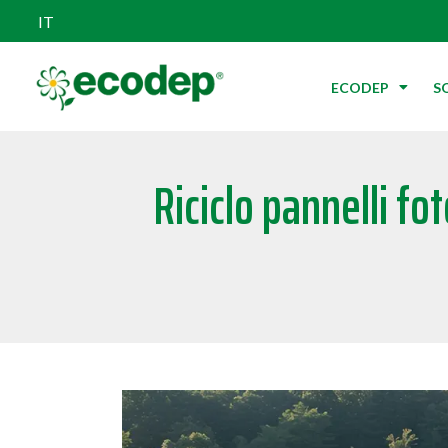
IT
ECODEP
S
Riciclo pannelli fo