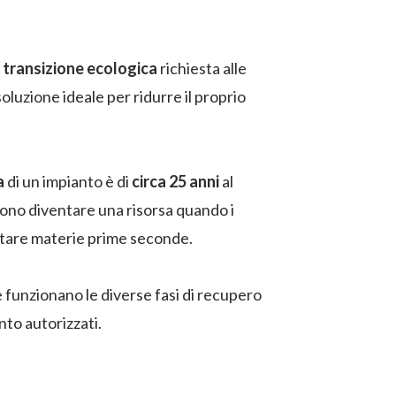
a
transizione ecologica
richiesta alle
soluzione ideale per ridurre il proprio
a
di un impianto è di
circa 25 anni
al
sono diventare una risorsa quando i
ntare materie prime seconde.
 funzionano le diverse fasi di recupero
nto autorizzati.