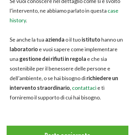
Se vuoi conoscere nel dettaglio come si è svolto
l’intervento, ne abbiamo parlato in questa
case
history
.
Se anche la tua
azienda
o il tuo
istituto
hanno un
laboratorio
e vuoi sapere come implementare
una
gestione dei rifiuti in regola
e che sia
sostenibile per il benessere delle persone e
dell’ambiente, o se hai bisogno di
richiedere un
intervento straordinario
,
contattaci
e ti
forniremo il supporto di cui hai bisogno.